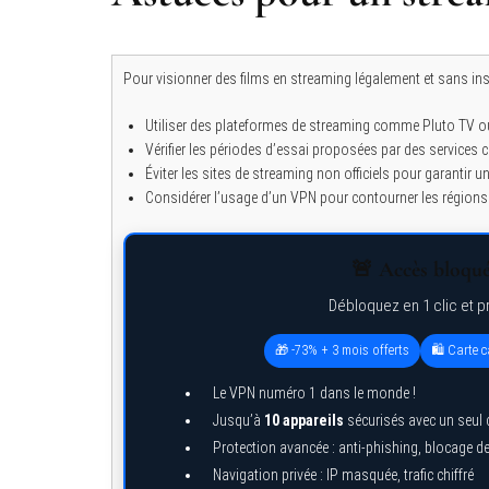
Pour visionner des films en streaming légalement et sans insc
Utiliser des plateformes de streaming comme Pluto TV ou
Vérifier les périodes d’essai proposées par des service
Éviter les sites de streaming non officiels pour garantir u
Considérer l’usage d’un VPN pour contourner les régions 
🚨 Accès bloqué 
Débloquez en 1 clic et p
🎁 -73% + 3 mois offerts
🛍️ Carte
Le VPN numéro 1 dans le monde !
Jusqu’à
10 appareils
sécurisés avec un seul
Protection avancée : anti-phishing, blocage 
Navigation privée : IP masquée, trafic chiffré