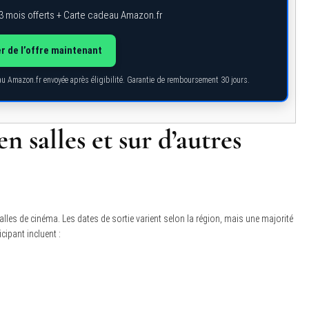
3 mois offerts + Carte cadeau Amazon.fr
r de l’offre maintenant
eau Amazon.fr envoyée après éligibilité. Garantie de remboursement 30 jours.
n salles et sur d’autres
salles de cinéma. Les dates de sortie varient selon la région, mais une majorité
cipant incluent :