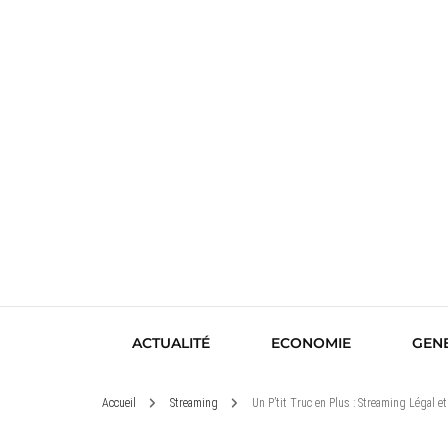
ACTUALITÉ
ECONOMIE
GEN
Accueil
Streaming
Un P’tit Truc en Plus : Streaming Légal et