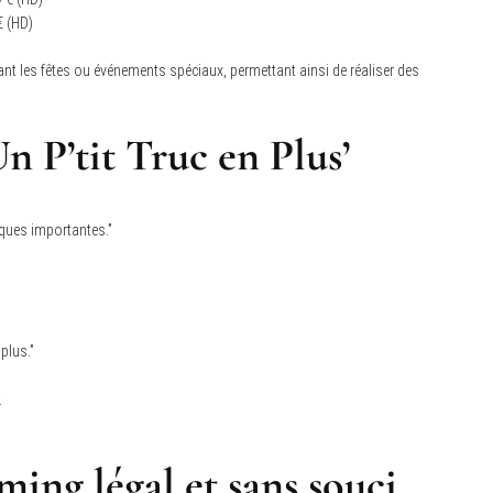
€ (HD)
nt les fêtes ou événements spéciaux, permettant ainsi de réaliser des
Un P’tit Truc en Plus’
iques importantes.”
plus.”
.
ing légal et sans souci