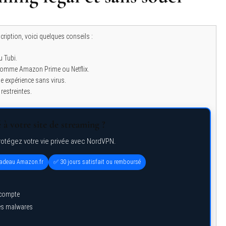
ription, voici quelques conseils :
 Tubi.
s comme Amazon Prime ou Netflix.
ne expérience sans virus.
restreintes.
à votre site de streaming ?
rotégez votre vie privée avec NordVPN.
 cadeau Amazon.fr
✅ 30 jours satisfait ou remboursé
 compte
des malwares