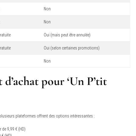
t
Non
t
Non
ratuite
Oui (mais peut être annulée)
ratuite
Oui (selon certaines promotions)
Non
 d’achat pour ‘Un P’tit
, plusieurs plateformes offrent des options intéressantes :
r de 9,99 € (HD)
9 € (HD)