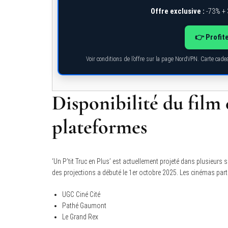
Offre exclusive :
-73% + 
👉 Profite
Voir conditions de l’offre sur la page NordVPN. Carte cad
Disponibilité du film e
plateformes
‘Un P’tit Truc en Plus’ est actuellement projeté dans plusieurs 
des projections a débuté le 1er octobre 2025. Les cinémas parti
UGC Ciné Cité
Pathé Gaumont
Le Grand Rex