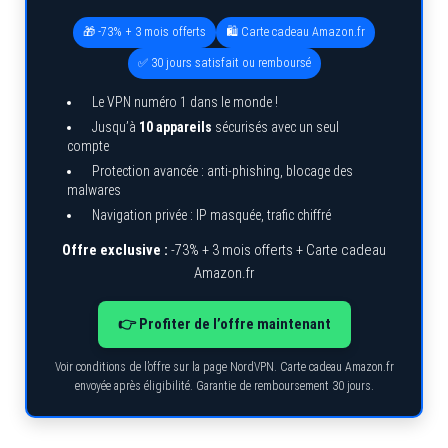
🎁 -73% + 3 mois offerts
🛍️ Carte cadeau Amazon.fr
✅ 30 jours satisfait ou remboursé
Le VPN numéro 1 dans le monde !
Jusqu’à
10 appareils
sécurisés avec un seul
compte
Protection avancée : anti-phishing, blocage des
malwares
Navigation privée : IP masquée, trafic chiffré
Offre exclusive :
-73% + 3 mois offerts + Carte cadeau
Amazon.fr
👉 Profiter de l’offre maintenant
Voir conditions de l’offre sur la page NordVPN. Carte cadeau Amazon.fr
envoyée après éligibilité. Garantie de remboursement 30 jours.