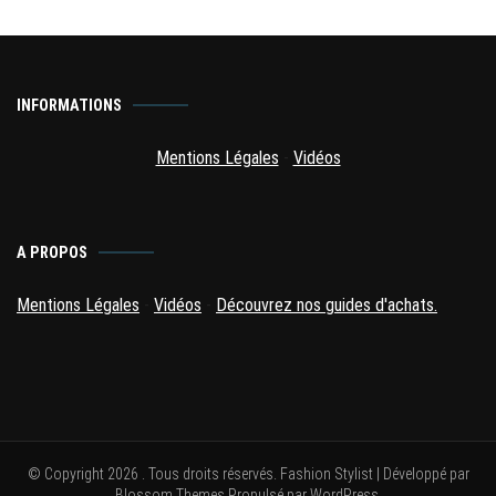
INFORMATIONS
Mentions Légales
-
Vidéos
A PROPOS
Mentions Légales
-
Vidéos
-
Découvrez nos guides d'achats.
© Copyright 2026
. Tous droits réservés.
Fashion Stylist | Développé par
Blossom Themes
.Propulsé par
WordPress
.