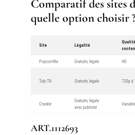
Comparatif des sites d
quelle option choisir 
Qualit
Site
Légalité
conte
Popcornflix
Gratuite, légale
HD
Tubi TV
Gratuite, légale
720p à
Gratuite, légale
Crackle
Variabl
avec publicité
ART.1112693