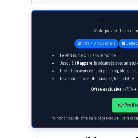
🚨 Accès bloqué 
Débloquez en 1 clic et p
🎁 -73% + 3 mois offerts
🛍️ Carte
Le VPN numéro 1 dans le monde !
Jusqu’à
10 appareils
sécurisés avec un seul
Protection avancée : anti-phishing, blocage 
Navigation privée : IP masquée, trafic chiffré
Offre exclusive :
-73% + 
👉 Profite
Voir conditions de l’offre sur la page NordVPN. Carte cad