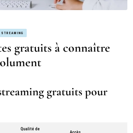
STREAMING
tes gratuits à connaître
solument
 streaming gratuits pour
Qualité de
Accès