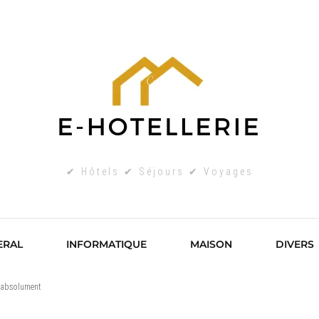
✔ Hôtels ✔ Séjours ✔ Voyages
ERAL
INFORMATIQUE
MAISON
DIVERS
re absolument