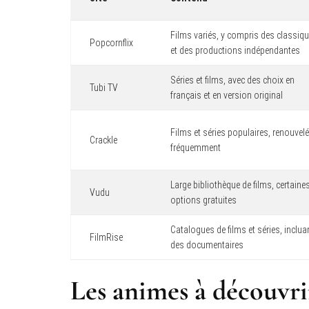
Films variés, y compris des classiq
Popcornflix
et des productions indépendantes
Séries et films, avec des choix en
Tubi TV
français et en version original
Films et séries populaires, renouvel
Crackle
fréquemment
Large bibliothèque de films, certaine
Vudu
options gratuites
Catalogues de films et séries, inclua
FilmRise
des documentaires
Les animes à découvri