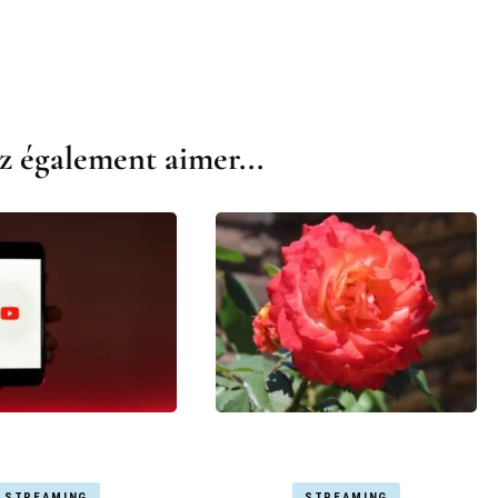
z également aimer...
STREAMING
STREAMING