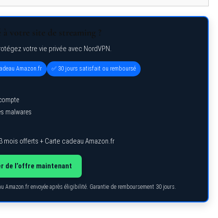
à votre site de streaming ?
rotégez votre vie privée avec NordVPN.
 cadeau Amazon.fr
✅ 30 jours satisfait ou remboursé
 compte
des malwares
3 mois offerts + Carte cadeau Amazon.fr
r de l’offre maintenant
eau Amazon.fr envoyée après éligibilité. Garantie de remboursement 30 jours.