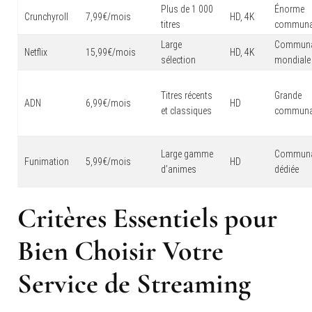
Plus de 1 000
Énorme
Crunchyroll
7,99€/mois
HD, 4K
titres
communa
Large
Communa
Netflix
15,99€/mois
HD, 4K
sélection
mondiale
Titres récents
Grande
ADN
6,99€/mois
HD
et classiques
communa
Large gamme
Communa
Funimation
5,99€/mois
HD
d’animes
dédiée
Critères Essentiels pour
Bien Choisir Votre
Service de Streaming