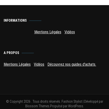
INFORMATIONS
Mentions Légales
-
Vidéos
A PROPOS
Mentions Légales
-
Vidéos
-
Découvrez nos guides d'achats.
© Copyright 2026
. Tous droits réservés.
Fashion Stylist | Développé par
Blossom Themes
.Propulsé par
WordPress
.