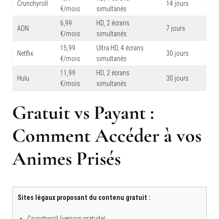
Crunchyroll
14 jours
€/mois
simultanés
6,99
HD, 2 écrans
ADN
7 jours
€/mois
simultanés
15,99
Ultra HD, 4 écrans
Netflix
30 jours
€/mois
simultanés
11,99
HD, 2 écrans
Hulu
30 jours
€/mois
simultanés
Gratuit vs Payant :
Comment Accéder à vos
Animes Prisés
Sites légaux proposant du contenu gratuit :
Crunchyroll (version gratuite)