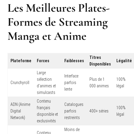
Les Meilleures Plates-
Formes de Streaming
Manga et Anime
Titres
Plateforme
Forces
Faiblesses
Légalité
Disponibles
Large
Interface
sélection
Plus de 1
100%
Crunchyroll
parfois
d’animes et
000 animes
légal
lente
simulcasts
Contenu
ADN (Anime
Catalogues
français
100%
Digital
parfois
400+ séries
disponible et
légal
Network)
restreints
exclusivités
Moins de
Contenu