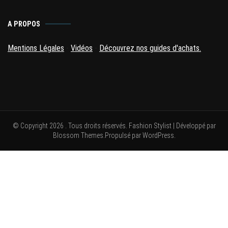
A PROPOS
Mentions Légales
-
Vidéos
-
Découvrez nos guides d'achats.
© Copyright 2026
. Tous droits réservés.
Fashion Stylist | Développé par
Blossom Themes
.Propulsé par
WordPress
.