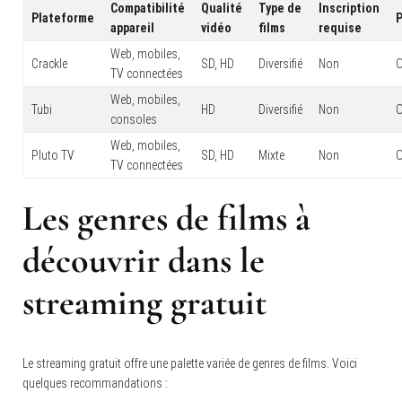
Compatibilité
Qualité
Type de
Inscription
Plateforme
P
appareil
vidéo
films
requise
Web, mobiles,
Crackle
SD, HD
Diversifié
Non
O
TV connectées
Web, mobiles,
Tubi
HD
Diversifié
Non
O
consoles
Web, mobiles,
Pluto TV
SD, HD
Mixte
Non
O
TV connectées
Les genres de films à
découvrir dans le
streaming gratuit
Le streaming gratuit offre une palette variée de genres de films. Voici
quelques recommandations :