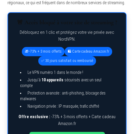
régionaux, ce qui est fréquent dans de nombreux services de streaming.
🚨 Accès bloqué à votre site de streaming ?
Débloquez en 1 clic et protégez votre vie privée avec
NordVPN.
🎁 -73% + 3 mois offerts
🛍️ Carte cadeau Amazon.fr
✅ 30 jours satisfait ou remboursé
Le VPN numéro 1 dans le monde !
Jusqu’à
10 appareils
sécurisés avec un seul
compte
Protection avancée : anti-phishing, blocage des
malwares
Navigation privée : IP masquée, trafic chiffré
Offre exclusive :
-73% + 3 mois offerts + Carte cadeau
Amazon.fr