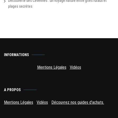
Découverte des Cévennes : un voyage nature entre gîtes ruraux et
plages secrètes
INFORMATIONS
Mentions Légales
-
Vidéos
A PROPOS
Mentions Légales
-
Vidéos
-
Découvrez nos guides d'achats.