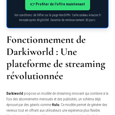
👉 Profiter de l’offre maintenant
Voir conditions de l’offre sur la page NordVPN. Carte cadeau Amazon.fr
envoyée après éligibilité. Garantie de remboursement 30 jours.
Fonctionnement de
Darkiworld
: Une
plateforme de streaming
révolutionnée
Darkiworld
propose un modèle de streaming innovant qui combine à la
fois des abonnements mensuels et des publicités, un schéma déjà
éprouvé par des géants comme
Hulu
. Ce modèle permet de générer des
revenus tout en offrant aux utilisateurs une expérience plus flexible.