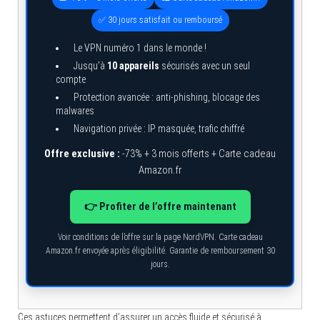
✅ 30 jours satisfait ou remboursé
Le VPN numéro 1 dans le monde !
Jusqu’à
10 appareils
sécurisés avec un seul
compte
Protection avancée : anti-phishing, blocage des
malwares
Navigation privée : IP masquée, trafic chiffré
Offre exclusive :
-73% + 3 mois offerts + Carte cadeau
Amazon.fr
👉 Profiter de l’offre maintenant
Voir conditions de l’offre sur la page NordVPN. Carte cadeau
Amazon.fr envoyée après éligibilité. Garantie de remboursement 30
jours.
Ces astuces permettent d’assurer un accès fluide et sécurisé à