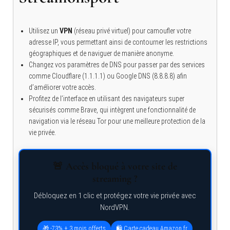
Utilisez un
VPN
(réseau privé virtuel) pour camoufler votre
adresse IP, vous permettant ainsi de contourner les restrictions
géographiques et de naviguer de manière anonyme.
Changez vos paramètres de DNS pour passer par des services
comme Cloudflare (1.1.1.1) ou Google DNS (8.8.8.8) afin
d’améliorer votre accès.
Profitez de l’interface en utilisant des navigateurs super
sécurisés comme Brave, qui intègrent une fonctionnalité de
navigation via le réseau Tor pour une meilleure protection de la
vie privée.
🚨 Accès bloqué à votre site de
streaming ?
Débloquez en 1 clic et protégez votre vie privée avec
NordVPN.
🎁 -73% + 3 mois offerts
🛍️ Carte cadeau Amazon.fr