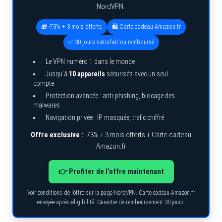
NordVPN.
🎁 -73% + 3 mois offerts
🛍️ Carte cadeau Amazon.fr
✅ 30 jours satisfait ou remboursé
Le VPN numéro 1 dans le monde !
Jusqu’à
10 appareils
sécurisés avec un seul
compte
Protection avancée : anti-phishing, blocage des
malwares
Navigation privée : IP masquée, trafic chiffré
Offre exclusive :
-73% + 3 mois offerts + Carte cadeau
Amazon.fr
👉 Profiter de l’offre maintenant
Voir conditions de l’offre sur la page NordVPN. Carte cadeau Amazon.fr
envoyée après éligibilité. Garantie de remboursement 30 jours.