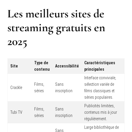
Les meilleurs sites de
streaming gratuits en
2025
Type de
Caractéristiques
Site
Accessibilité
contenu
principales
Interface conviviale,
Films,
Sans
sélection variée de
Crackle
séries
inscription
films classiques et
séries populaires.
Publicités limitées,
Films,
Sans
Tubi TV
contenus mis à jour
séries
inscription
régulièrement.
Large bibliothèque de
Sans