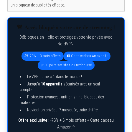
un bloqueur de publicités efficace.
🚨 Accès bloqué à votre site de streaming ?
Débloquez en 1 clic et protégez votre vie privée avec
NordVPN.
🎁 -73% + 3 mois offerts
🛍️ Carte cadeau Amazon.fr
✅ 30 jours satisfait ou remboursé
Le VPN numéro 1 dans le monde !
Jusqu’à
10 appareils
sécurisés avec un seul
compte
Protection avancée : anti-phishing, blocage des
malwares
Navigation privée : IP masquée, trafic chiffré
Offre exclusive :
-73% + 3 mois offerts + Carte cadeau
Amazon.fr